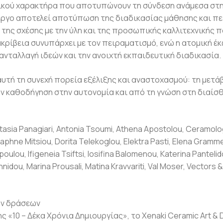
ικού χαρακτήρα που αποτυπώνουν τη σύνδεση ανάμεσα στην
 έργο αποτελεί αποτύπωση της διαδικασίας μάθησης και πε
της σχέσης με την ύλη και της προσωπικής καλλιτεχνικής 
ακρίβεια συνυπάρχει με τον πειραματισμό, ενώ η ατομική έ
ανταλλαγή ιδεών και την ανοιχτή εκπαιδευτική διαδικασία.
υτή τη συνεχή πορεία εξέλιξης και αναστοχασμού: τη μετά
ην καθοδήγηση στην αυτονομία και από τη γνώση στη διαίσ
tasia Panagiari, Antonia Tsoumi, Athena Apostolou, Ceramolog
Daphne Mitsiou, Dorita Telekoglou, Elektra Pasti, Elena Gram
oulou, Ifigeneia Tsiftsi, Iosifina Balomenou, Katerina Pantelid
nidou, Marina Prousali, Matina Kravvariti, Val Moser, Vectors 
ν δράσεων
ς «10 – Δέκα Χρόνια Δημιουργίας», το Xenaki Ceramic Art & 