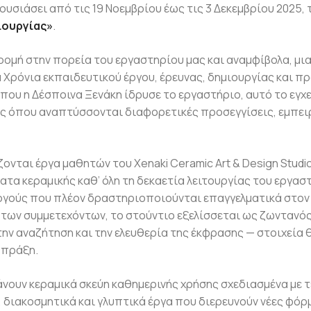
υσιάσει από τις 19 Νοεμβρίου έως τις 3 Δεκεμβρίου 2025, 
ιουργίας»
.
ρομή στην πορεία του εργαστηρίου μας και αναμφίβολα, μια
 Χρόνια εκπαιδευτικού έργου, έρευνας, δημιουργίας και π
 που η Δέσποινα Ξενάκη ίδρυσε το εργαστήριο, αυτό το εγχε
ς όπου αναπτύσσονται διαφορετικές προσεγγίσεις, εμπειρ
νται έργα μαθητών του Xenaki Ceramic Art & Design Studio
ατα κεραμικής καθ’ όλη τη δεκαετία λειτουργίας του εργασ
ργούς που πλέον δραστηριοποιούνται επαγγελματικά στον
ς των συμμετεχόντων, το στούντιο εξελίσσεται ως ζωντανό
την αναζήτηση και την ελευθερία της έκφρασης — στοιχεία 
 πράξη.
νουν κεραμικά σκεύη καθημερινής χρήσης σχεδιασμένα με τε
 διακοσμητικά και γλυπτικά έργα που διερευνούν νέες φόρμε