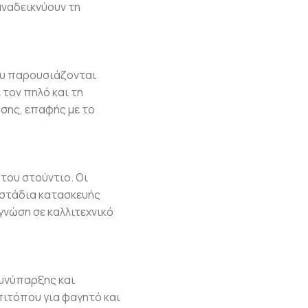
ναδεικνύουν τη
ου παρουσιάζονται
 τον πηλό και τη
σης, επαφής με το
του στούντιο. Οι
 στάδια κατασκευής
νώση σε καλλιτεχνικό
υνύπαρξης και
πιτόπου για φαγητό και