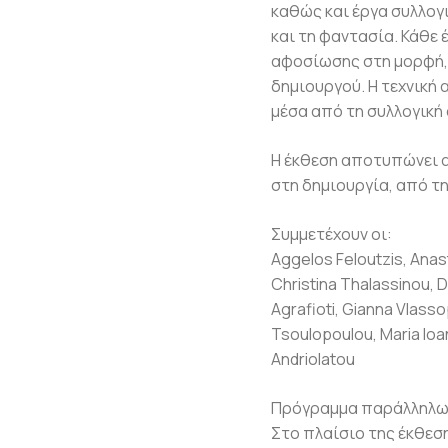
καθώς και έργα συλλογ
και τη φαντασία. Κάθε
αφοσίωσης στη μορφή, 
δημιουργού. Η τεχνική 
μέσα από τη συλλογική 
Η έκθεση αποτυπώνει α
στη δημιουργία, από τ
Συμμετέχουν οι:
Aggelos Feloutzis, Anas
Christina Thalassinou, 
Agrafioti, Gianna Vlassop
Tsoulopoulou, Maria Ioan
Andriolatou
Πρόγραμμα παράλληλω
Στο πλαίσιο της έκθεση