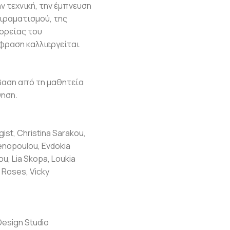
 τεχνική, την έμπνευση
ιραματισμού, της
πορείας του
κφραση καλλιεργείται
βαση από τη μαθητεία
θηση.
ist, Christina Sarakou,
menopoulou, Evdokia
ou, Lia Skopa, Loukia
& Roses, Vicky
Design Studio