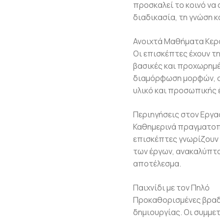
προσκαλεί το κοινό να
διαδικασία, τη γνώση κ
Ανοιχτά Μαθήματα Κερ
Οι επισκέπτες έχουν 
βασικές και προχωρημέν
διαμόρφωση μορφών, οι
υλικό και προσωπικής 
Περιηγήσεις στον Εργ
Καθημερινά πραγματοπο
επισκέπτες γνωρίζουν 
των έργων, ανακαλύπτο
αποτέλεσμα.
Παιχνίδι με τον Πηλό
Προκαθορισμένες βραδι
δημιουργίας. Οι συμμε