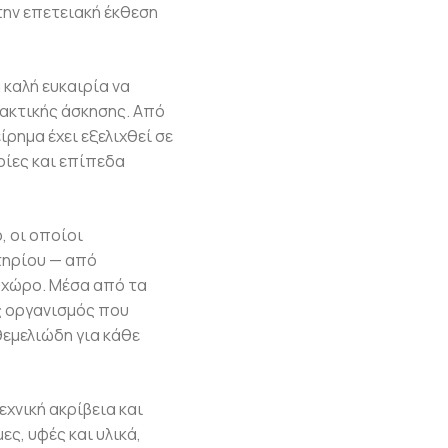
την επετειακή έκθεση
 καλή ευκαιρία να
ρακτικής άσκησης. Από
ίρημα έχει εξελιχθεί σε
ίες και επίπεδα
, οι οποίοι
τηρίου — από
 χώρο. Μέσα από τα
ς οργανισμός που
θεμελιώδη για κάθε
χνική ακρίβεια και
ς, υφές και υλικά,