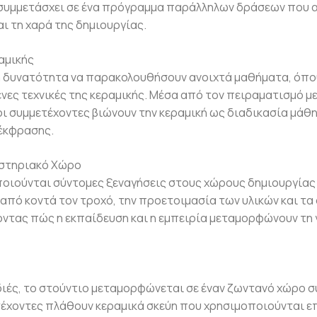
 συμμετάσχει σε ένα πρόγραμμα παράλληλων δράσεων που α
αι τη χαρά της δημιουργίας.
αμικής
τη δυνατότητα να παρακολουθήσουν ανοιχτά μαθήματα, όπ
ες τεχνικές της κεραμικής. Μέσα από τον πειραματισμό με
 συμμετέχοντες βιώνουν την κεραμική ως διαδικασία μάθη
έκφρασης.
αστηριακό Χώρο
ιούνται σύντομες ξεναγήσεις στους χώρους δημιουργίας 
από κοντά τον τροχό, την προετοιμασία των υλικών και τα
ντας πώς η εκπαίδευση και η εμπειρία μεταμορφώνουν τη γ
ές, το στούντιο μεταμορφώνεται σε έναν ζωντανό χώρο σ
τέχοντες πλάθουν κεραμικά σκεύη που χρησιμοποιούνται ε