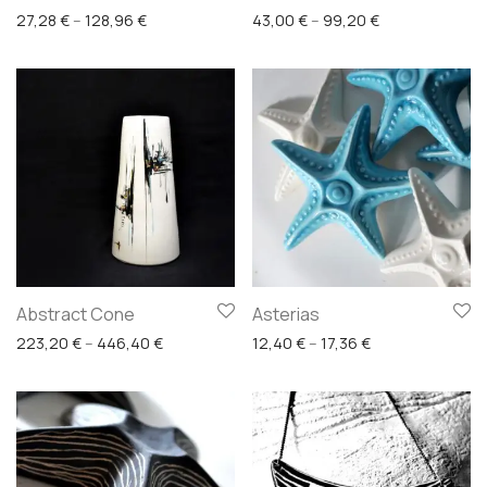
Price range: 27,28 € through 128,96 €
Price range: 4
27,28
€
–
128,96
€
43,00
€
–
99,20
€
Abstract Cone
Asterias
Price range: 223,20 € through 446,40 €
Price range: 12,
223,20
€
–
446,40
€
12,40
€
–
17,36
€