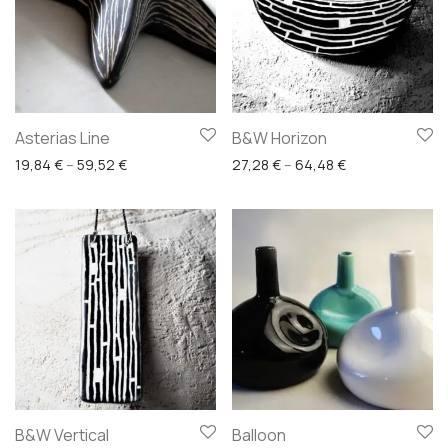
Asterias Line
B&W Horizon
Price range: 19,84 € through 59,52 €
Price range: 27
19,84
€
–
59,52
€
27,28
€
–
64,48
€
B&W Vertical
Balloon