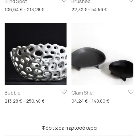
Blind Spot
Brushed
Price range: 106,64 € through 213,28 €
Price range: 22
106,64
€
–
213,28
€
22,32
€
–
54,56
€
Bubble
Clam Shell
Price range: 213,28 € through 250,48 €
Price range: 9
213,28
€
–
250,48
€
94,24
€
–
148,80
€
Φόρτωσε περισσότερα