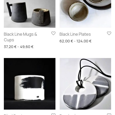
Black Line Mugs &
Black Line Plates
Cups
Price range: 
62,00
€
–
124,00
€
Price range: 37,20 € through 49,60 €
37,20
€
–
49,60
€