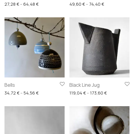
Price range: 27,28 € through 64,48 €
Price range: 4
27,28
€
–
64,48
€
49,60
€
–
74,40
€
Bells
Black Line Jug
Price range: 34,72 € through 54,56 €
Price range: 
34,72
€
–
54,56
€
119,04
€
–
173,60
€