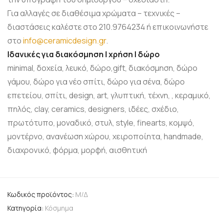
Για αλλαγές σε διαθέσιμα χρώματα – τεχνικές –
διαστάσεις καλέστε στο 210.9764234 ή επικοινωνήστε
στο
info@ceramicdesign.gr
.
Ιδανικές για διακόσμηση | χρήση | δώρο
minimal, δοχεία, λευκό, δώρο,gift, διακόσμηση, δώρο
γάμου, δώρο για νέο σπίτι, δώρο για σένα, δώρο
επετείου, σπίτι, design, art, γλυπτική, τέχνη, , κεραμικό,
πηλός, clay, ceramics, designers, ιδέες, σχέδιο,
πρωτότυπο, μοναδικό, στυλ, style, finearts, κομψό,
μοντέρνο, ανανέωση χώρου, χειροποίητα, handmade,
διαχρονικό, φόρμα, μορφή, αισθητική
Κωδικός προϊόντος:
Μ/Δ
Κατηγορία:
Κόσμημα