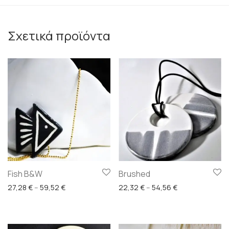
Σχετικά προϊόντα
Fish B&W
Brushed
Price range: 27,28 € through 59,52 €
Price range: 22
27,28
€
–
59,52
€
22,32
€
–
54,56
€