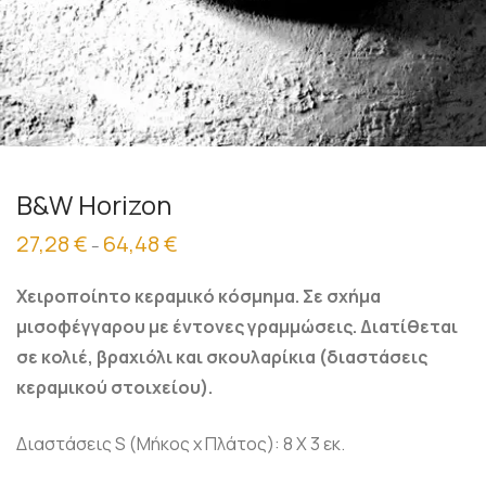
B&W Horizon
27,28
€
64,48
€
Price
–
range:
27,28 €
through
Χειροποίητο κεραμικό κόσμημα. Σε σχήμα
64,48 €
μισοφέγγαρου με έντονες γραμμώσεις. Διατίθεται
σε κολιέ, βραχιόλι και σκουλαρίκια (διαστάσεις
κεραμικού στοιχείου).
Διαστάσεις S (Μήκος x Πλάτος): 8 X 3 εκ.