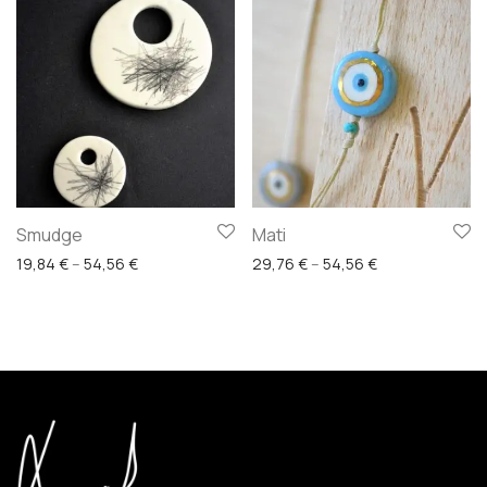
Smudge
Mati
Price range: 19,84 € through 54,56 €
Price range: 29
19,84
€
–
54,56
€
29,76
€
–
54,56
€