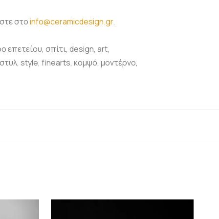
ήστε στο
info@ceramicdesign.gr
.
 επετείου, σπίτι, design, art,
στυλ, style, finearts, κομψό, μοντέρνο,