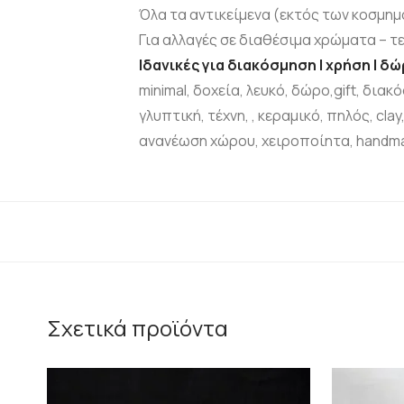
Όλα τα αντικείμενα (εκτός των κοσμη
Για αλλαγές σε διαθέσιμα χρώματα – τ
Ιδανικές για διακόσμηση | χρήση | δ
minimal, δοχεία, λευκό, δώρο,gift, δια
γλυπτική, τέχνη, , κεραμικό, πηλός, cla
ανανέωση χώρου, χειροποίητα, handma
Σχετικά προϊόντα