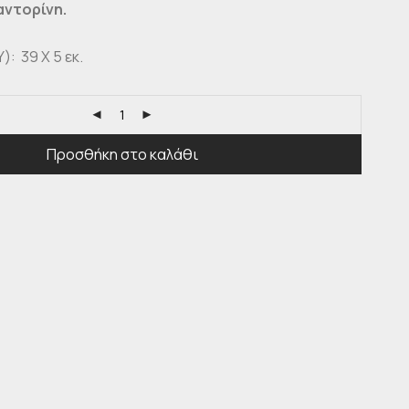
Σαντορίνη.
): 39 Χ 5 εκ.
Προσθήκη στο καλάθι