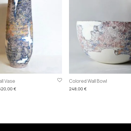
ll Vase
Colored Wall Bowl
Price range: 223,20 € through 620,00 €
620,00
€
248,00
€