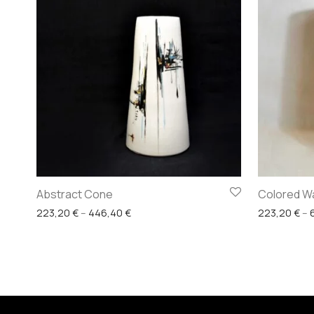
Abstract Cone
Colored Wa
Price range: 223,20 € through 446,40 €
223,20
€
–
446,40
€
223,20
€
–