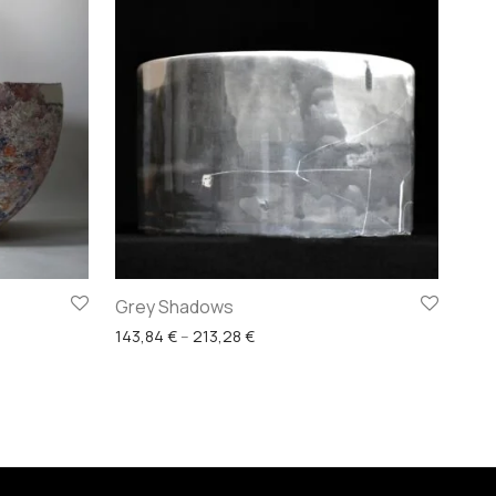
Grey Shadows
Price range: 143,84 € through 21
143,84
€
–
213,28
€