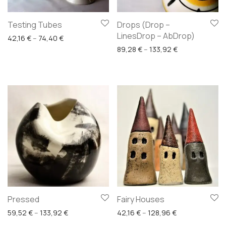
Testing Tubes
Drops (Drop –
LinesDrop – AbDrop)
Price range: 42,16 € through 74,40 €
42,16
€
–
74,40
€
Price range: 8
89,28
€
–
133,92
€
Pressed
Fairy Houses
Price range: 59,52 € through 133,92 €
Price range: 4
59,52
€
–
133,92
€
42,16
€
–
128,96
€