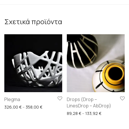
Σχετικά προϊόντα
Plegma
Drops (Drop –
LinesDrop – AbDrop)
Price range: 326,00 € through 358,00 €
326,00
€
–
358,00
€
Price range: 8
89,28
€
–
133,92
€