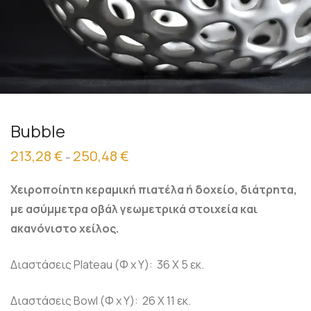
Bubble
213,28
€
250,48
€
Price
–
range:
213,28 €
through
Χειροποίητη κεραμική πιατέλα ή δοχείο, διάτρητα,
250,48 €
με ασύμμετρα οβάλ γεωμετρικά στοιχεία και
ακανόνιστο χείλος.
Διαστάσεις Plateau (Φ x Y): 36 X 5 εκ.
Διαστάσεις Bowl (Φ x Y): 26 X 11 εκ.