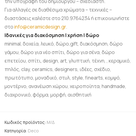
την υπογραφή του δημιουργού – σχεδιαστή.
Για αλλαγές σε διαθέσιμα χρώματα – τεχνικές –
διαστάσεις καλέστε στο 210.9764234 ή επικοινωνήστε
στο
info@ceramicdesign.gr
.
Ιδανικές για διακόσμηση | χρήση | δώρο
minimal, δοχεία, λευκό, δώρο,gift, διακόσμηση, δώρο
γάμου, δώρο για νέο σπίτι, δώρο για σένα, δώρο
επετείου, σπίτι, design, art, γλυπτική, τέχνη, , κεραμικό,
πηλός, clay, ceramics, designers, ιδέες, σχέδιο,
πρωτότυπο, μοναδικό, στυλ, style, finearts, κομψό,
μοντέρνο, ανανέωση χώρου, χειροποίητα, handmade,
διαχρονικό, φόρμα, μορφή, αισθητική
Κωδικός προϊόντος:
Μ/Δ
Κατηγορία:
Deco