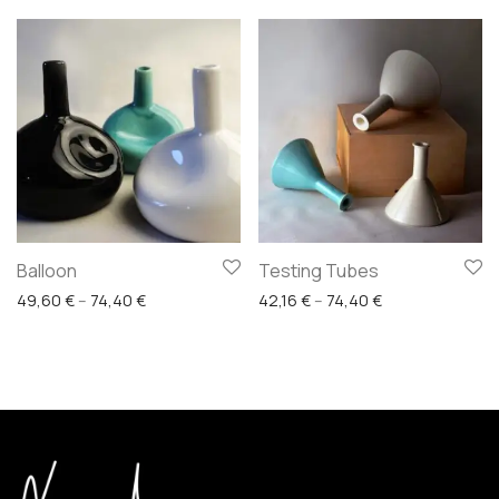
Balloon
Testing Tubes
Price range: 49,60 € through 74,40 €
Price range: 42,
49,60
€
–
74,40
€
42,16
€
–
74,40
€